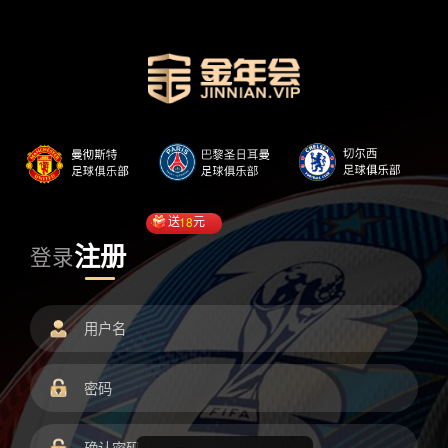
送
18
元
注册
登录