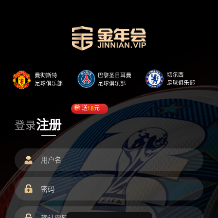
送
18
元
注册
登录