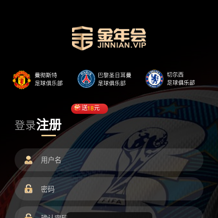
送
18
元
注册
登录